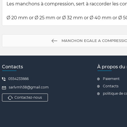
Les manchons à compression, sert à raccorder les con
Ø 20 mm or Ø 25 mm or Ø 32 mm or Ø 40 mm or Ø 5
MANCHON EGALE A COMPRESSIO
Contacts
À propos du
0554233666
Paiement
Contacts
sarlvmh38@gmail.com
politique de c
Contactez-nous