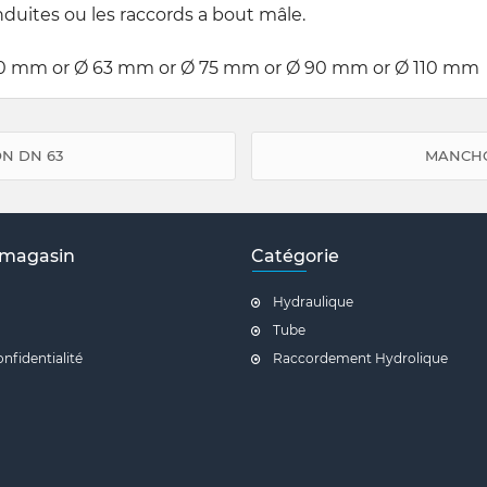
duites ou les raccords a bout mâle.
0 mm or Ø 63 mm or Ø 75 mm or Ø 90 mm or Ø 110 mm
N DN 63
MANCHO
 magasin
Catégorie
Hydraulique
Tube
onfidentialité
Raccordement Hydrolique