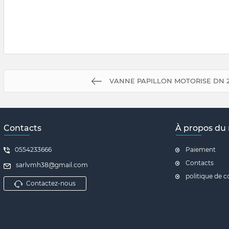
VANNE PAPILLON MOTORISE DN 2
Contacts
À propos du
0554233666
Paiement
Contacts
sarlvmh38@gmail.com
politique de c
Contactez-nous