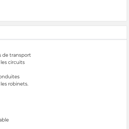
s de transport
les circuits
conduites
es robinets.
able