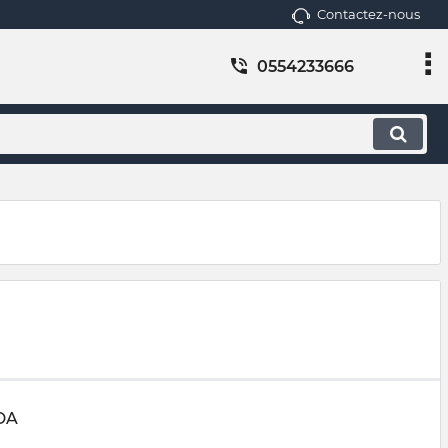
Contactez-nous
0554233666
DA